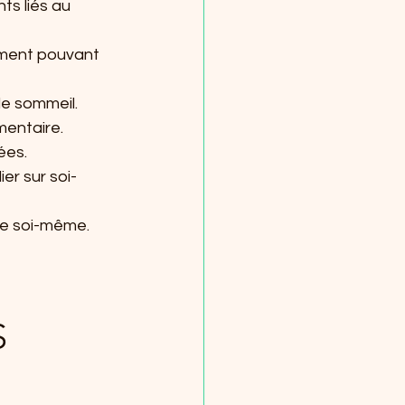
ts liés au 
rament pouvant 
de sommeil.
mentaire.
ées.
ier sur soi-
de soi-même.
 