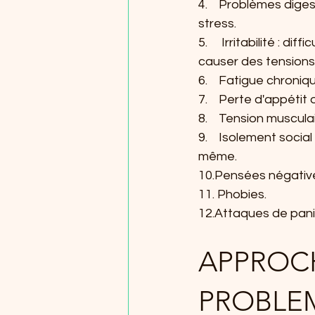
4.    Problèmes dige
stress.
5.     Irritabilité :
causer des tensions
6.    Fatigue chroni
7.    Perte d'appétit
8.    Tension muscul
9.    Isolement social
même.
10.Pensées négative
11. Phobies.
12.Attaques de pan
APPROCH
PROBLE