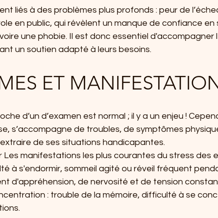
nt liés à des problèmes plus profonds : peur de l’éche
role en public, qui révèlent un manque de confiance en s
voire une phobie. Il est donc essentiel d'accompagner l
ant un soutien adapté à leurs besoins.
MES ET MANIFESTATIO
roche d’un d’examen est normal ; il y a un enjeu ! Cepen
nse, s’accompagne de troubles, de symptômes physiques,
s’extraire de ses situations handicapantes.
 Les manifestations les plus courantes du stress des 
iculté à s'endormir, sommeil agité ou réveil fréquent penda
iment d'appréhension, de nervosité et de tension constan
concentration : trouble de la mémoire, difficulté à se conc
tions.