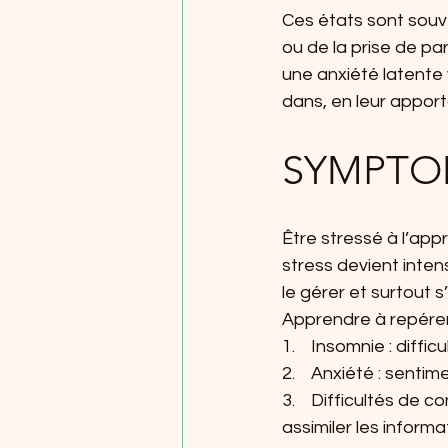
Ces états sont souve
ou de la prise de pa
une anxiété latente 
dans, en leur apport
SYMPTO
Être stressé à l’app
stress devient inte
le gérer et surtout 
Apprendre à repérer
1.    Insomnie : diff
2.    Anxiété : sent
3.    Difficultés de 
assimiler les informa