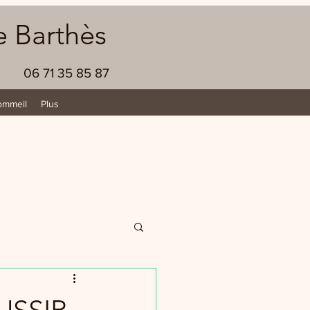
e Barthès
06 71 35 85 87
ommeil
Plus