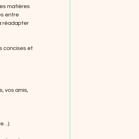
nes matières 
s entre 
à réadapter 
s concises et 
 
, vos amis, 
re…).