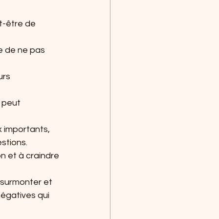
t-être de 
e de ne pas 
urs 
 peut 
 importants, 
estions.
n et à craindre 
 surmonter et 
égatives qui 