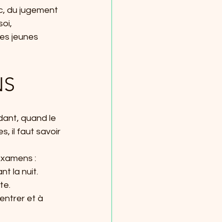
c, du jugement 
oi, 
es jeunes 
NS
dant, quand le 
 il faut savoir 
examens :
nt la nuit.
te.
entrer et à 