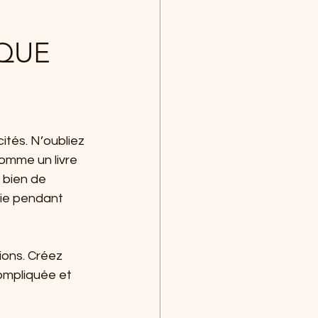
QUE 
tés. N’oubliez 
omme un livre 
 bien de 
tie pendant 
ions. Créez 
ompliquée et 