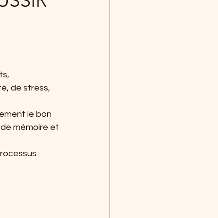
USSIR
s, 
é, de stress, 
tement le bon 
 de mémoire et 
processus 