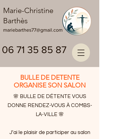
Marie-Christine
Barthès
mariebarthes77@gmail.com
06 71 35 85 87
BULLE DE DETENTE
ORGANISE SON SALON
🌸 BULLE DE DÉTENTE VOUS
DONNE RENDEZ-VOUS À COMBS-
LA-VILLE 🌸
J’ai le plaisir de participer au salon